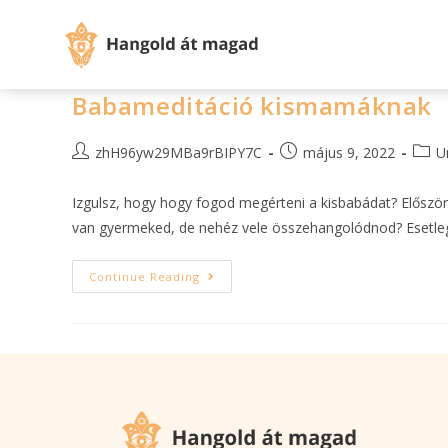
Babameditáció kismamáknak
zhH96yw29MBa9rBIPY7C
május 9, 2022
U
Izgulsz, hogy hogy fogod megérteni a kisbabádat? Először
van gyermeked, de nehéz vele összehangolódnod? Esetleg 
Continue Reading